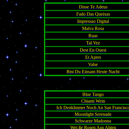
Disse Te Adeus
Fado Das Queixas
Impressao Digital
Malva Rosa
Ruas
Tal Vez
Dest En Ouest
Et Apres
Valse
Bist Du Einsam Heute Nacht
Blue Tango
Chianti Wein
Ich DenkImmer Noch An San Francisc
Moonlight Serenade
Schwarze Madonna
Wei ße Rosen Aus Ahten