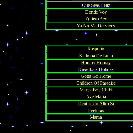
Que Seas Feliz
Donde Voy
Quiero Ser
Ya No Me Desvives
Rasputín
Kalimba De Luna
Hooray Hooray
Dreadlock Holiday
Gotta Go Home
Children Of Paradise
Marys Boy Child
Ave María
Dentro Un Altro Si
Feelings
Mama