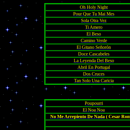
Oh Holy Night
Pour Que Tu Mai Mes
Sola Otra Vez
Ti Amero
El Beso
Camino Verde
El Gitano Señorón
Doce Cascabeles
La Leyenda Del Beso
Abril En Portugal
Dos Cruces
Tan Solo Una Caricia
Poupourri
El Noa Noa
No Me Arrepiento De Nada
( Cesar Ro