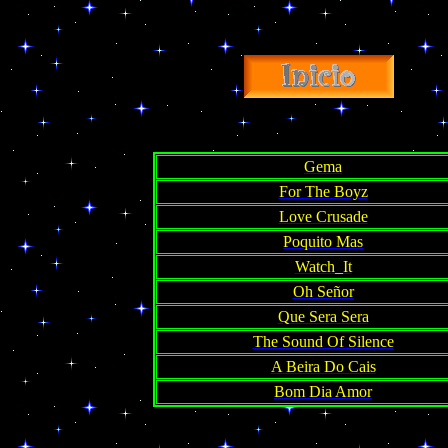
Gema
For The Boyz
Love Crusade
Poquito Mas
Watch_It
Oh Señor
Que Sera Sera
The Sound Of Silence
A Beira Do Cais
Bom Dia Amor