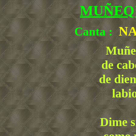
MUÑEQU
NA
Canta :
Muñeq
de cab
de dien
labi
Dime s