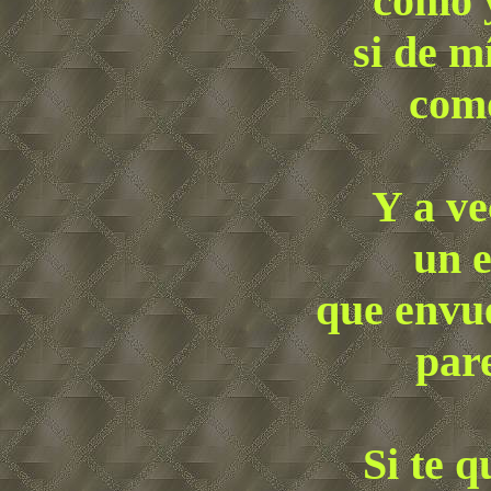
como y
si de m
como
Y a ve
un e
que envue
pare
Si te 