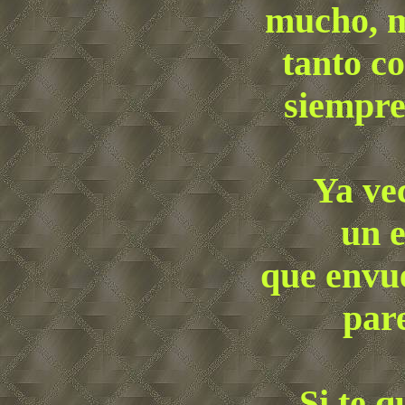
mucho, 
tanto c
siempre
Ya ve
un e
que envue
pare
Si te 