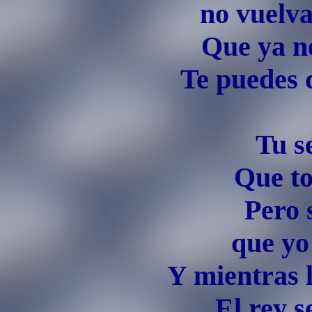
no vuelv
Que ya n
Te puedes 
Tu s
Que to
Pero 
que yo
Y mientras 
El rey s