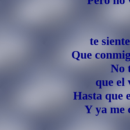
Pero no 
te sient
Que conmigo
No 
que el 
Hasta que e
Y ya me 