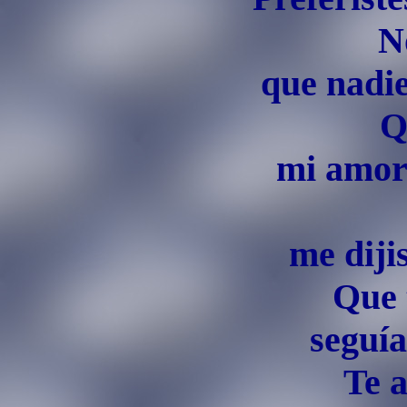
N
que nadi
Q
mi amor 
me diji
Que 
seguía
Te 