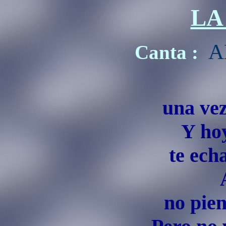
LA
A
Canta :
una vez
Y ho
te ech
no pien